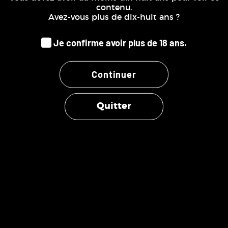
Publié le 3 juillet 2025 à 8h20
(Date de commande : Le 27 juin 2025 à 21h01)
contenu.
Additif au top le meilleur du marcher !! ´
Avez-vous plus de dix-huit ans ?
.
Je confirme avoir plus de 18 ans.
Publié le 24 août 2024 à 17h57
(Date de commande : Le 21 août 2024 à 13h07)
Hâte de découvrir merci
Continuer
.
Publié le 17 août 2024 à 8h37
(Date de commande : Le 13 août 2024 à 13h53)
Quitter
Parfait
GILLES M.
Publié le 23 janvier 2024 à 17h39
(Date de commande : Le 17 janvier 2024 à 20h26)
Donne de la fraîcheur à doser avec parcimonie.
AFFICHER PLUS D'AVIS